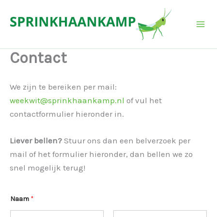
Ga
naar
de
inhoud
Contact
We zijn te bereiken per mail:
weekwit@sprinkhaankamp.nl
of vul het
contactformulier hieronder in.
Liever bellen?
Stuur ons dan een belverzoek per
mail of het formulier hieronder, dan bellen we zo
snel mogelijk terug!
o
Naam
*
f
R
e