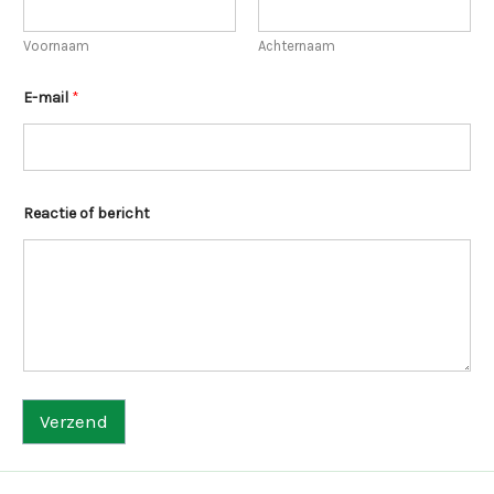
a
c
Voornaam
Achternaam
t
i
e
E-mail
*
*
Reactie of bericht
Verzend